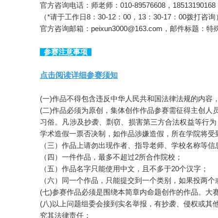
官方咨询电话：师老师：010-89576608，18513190168
（*请于工作日8：30-12：00，13：30-17：00拨打咨询
官方咨询邮箱：peixun3000@163.com，邮件
参赛注意事项
点击阅读详细参赛须知
(一)作品不得包含违反中华人民共和国法律法规的内
(二)作品必须为原创，集体创作作品参赛需征得主创
习俗。凡涉及抄袭、剽窃、损害第三方合法权益等行为
学术造假一票否决制，如作品涉嫌造假，所在学院将受
（三）作品上请勿出现作者、指导老师、学校名称等信
（四）一件作品，最多不超过2所合作院校；
（五）作品名字只能使用中文，且不多于20个汉字；
（六）同一个作品，只能提交到一个类别，如果投两个
(七)参赛作品必须是围绕本简章内命题创作的作品。大
(八)以上问题组委会接到实名举报，有抄袭、侵权或
究其法律责任；