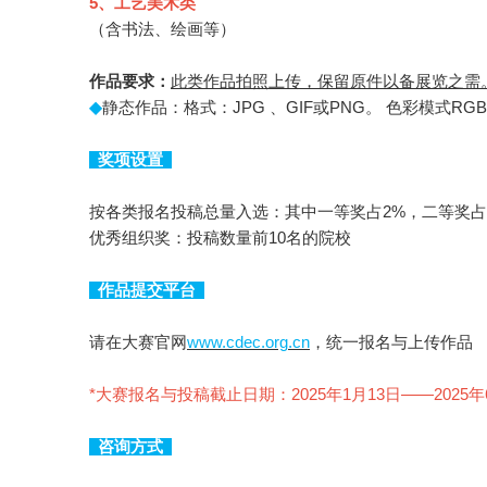
5
、工艺美术类
（含书法、绘画等）
作品要求：
此类作品拍照上传，保留原件以备展览之需
◆
静态作品：格式：JPG 、GIF或PNG。 色彩模式R
奖项设置
按各类报名投稿总量入选：其中一等奖占2%，二等奖占
优秀组织奖：投稿数量前10名的院校
作品提交平台
请在大赛官网
www.cdec.org.cn
，统一报名与上传作品
*
大赛报名与投稿截止日期：2025年1月13日——2025年6
咨询方式