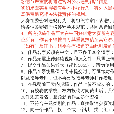
③情节严重的将通过官网公示违规作品信息；
④如果查实参赛者有学术不端行为，将列入黑
⑤保留追究相关法律责任的权利。
大赛组委会对违规行为，将组织专家团队进行
请各位参赛者严格遵守学术规范，共同营造诚
4、
所有投稿作品严禁在中国好创意大赛所有
位所有，作者不得擅自将其重复投稿至其它赛
（如有）及证书，组委会有权追究由此引发的
5、作品名字必须有中文，且不多于20个汉字
6、作品无需上传解读视频和源文件，只需上
7、提交作品如果较大（超过50M），请勿
8、作品在系统里保存尚未提交时，可继续对
以及指导老师，也不再更改指导老师和作者顺
9、在截稿前三天内投稿，作品上传不成功的
10、有校赛的学校，校内投稿时间截止后，
文件规范署名，避免影响作品参评资格；
11、不符合主题类别的作品，直接取消参赛资
12、同一个作品，投二个或二个以上类（组